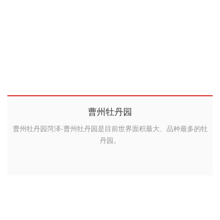
曹州牡丹园
曹州牡丹园菏泽-曹州牡丹园是目前世界面积最大、品种最多的牡
丹园。