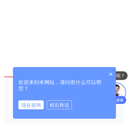
×
你们是怎么收费的呢？
欢迎来到本网站，请问有什么可以帮
汇德物业小区执行业主人脸识别进出
您？
现在咨询
稍后再说