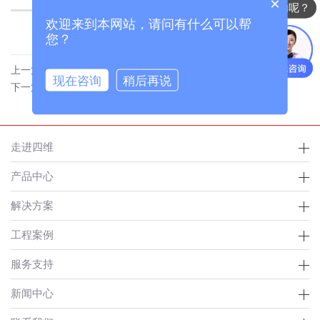
×
你们是怎么收费的呢？
欢迎来到本网站，请问有什么可以帮
您？
上一篇：口罩警戒摄像机在深圳龙华区中兴小区入口用于
现在咨询
稍后再说
下一篇：山东某小学全部启用人脸识别进校打卡系统
走进四维
产品中心
解决方案
工程案例
服务支持
新闻中心