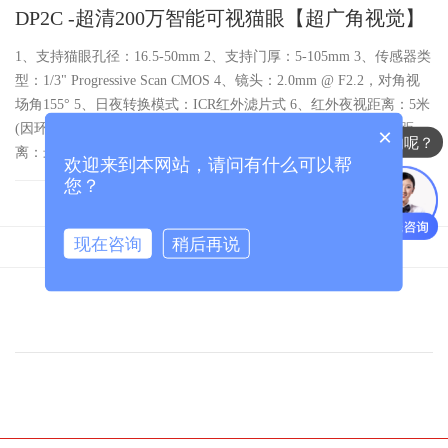
DP2C -超清200万智能可视猫眼【超广角视觉】
1、支持猫眼孔径：16.5-50mm 2、支持门厚：5-105mm 3、传感器类
型：1/3" Progressive Scan CMOS 4、镜头：2.0mm @ F2.2，对角视
场角155° 5、日夜转换模式：ICR红外滤片式 6、红外夜视距离：5米
(因环境而异) 7、最大图像：1080P 8、感应角度：110° 9、感应距
×
你们是怎么收费的呢？
离：最远6米
欢迎来到本网站，请问有什么可以帮
您？
现在咨询
稍后再说
产品特点
技术参数