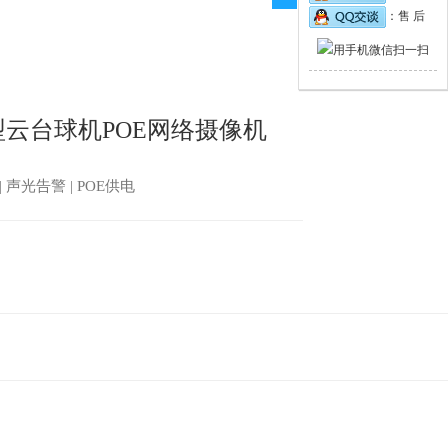
：售 后
型云台球机POE网络摄像机
| 声光告警 | POE供电