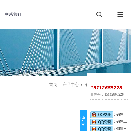
联系我们
首页
产品中心
乐橙摄像机
15112665228
杜先生：15112665228
：销售一
收
：销售二
回
：销售三