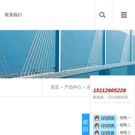
联系我们
首页
产品中心
乐橙摄像机
15112665228
杜先生：15112665228
：销售一
收
：销售二
回
：销售三