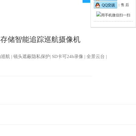
：售 后
云存储智能追踪巡航摄像机
巡航 | 镜头遮蔽隐私保护| SD卡可24h录像 | 全景云台 |